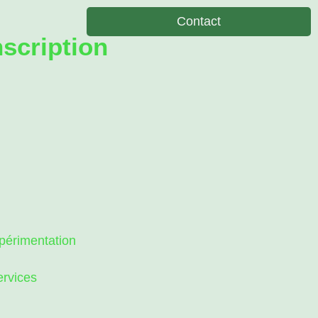
Contact
scription
érimentation
ervices