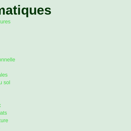
matiques
tures
onnelle
ales
u sol
x
rats
ture
e