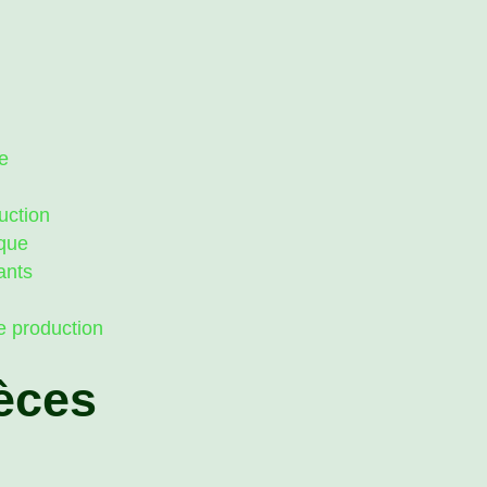
e
uction
ique
ants
l
e production
èces