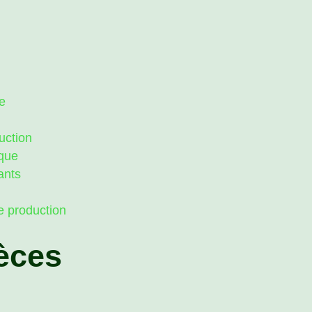
e
uction
ique
ants
l
e production
èces