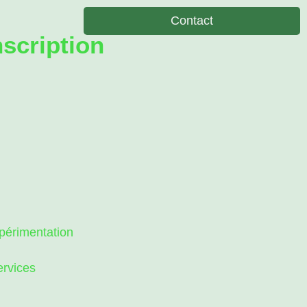
Contact
scription
érimentation
ervices