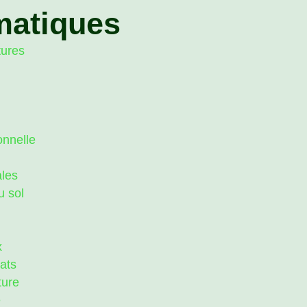
matiques
tures
onnelle
ales
u sol
x
rats
ture
e