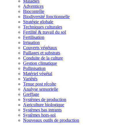
Maladies
Adventices
Biocontrôle
Biodiversité fonctionnelle
Stratégie globale
Techniques culturales
Fertilité & travail du sol
Fertilisation
Irrigation
Couverts végétaux
Paillages et substrats
Conduite de la culture
Gestion climatique
Pollinisation
Matériel végétal
Variétés
Tenue post récolte
Analyse sensorielle
Greffage
Systèmes de production
Agriculture biologique
Systèmes bas intrants
Systèmes hors-sol
Nouveaux outils de production