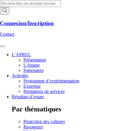
Aller
Recherche
au
de
contenu
produits
Connexion/Inscription
Contact
L’APREL
Présentation
L’équipe
Partenaires
Activités
Programme d’expérimentation
Expertise
Prestations de services
Résultats d’essais
Par thématiques
Protection des cultures
Ravageurs