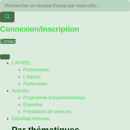
Aller
Recherche
au
de
contenu
produits
Connexion/Inscription
Contact
L’APREL
Présentation
L’équipe
Partenaires
Activités
Programme d’expérimentation
Expertise
Prestations de services
Résultats d’essais
Par thématiques