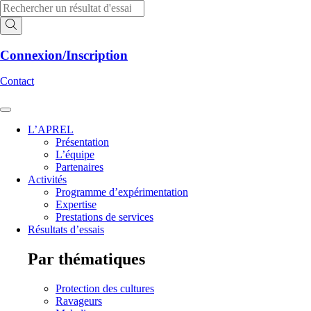
Aller
Recherche
au
de
contenu
produits
Connexion/Inscription
Contact
L’APREL
Présentation
L’équipe
Partenaires
Activités
Programme d’expérimentation
Expertise
Prestations de services
Résultats d’essais
Par thématiques
Protection des cultures
Ravageurs