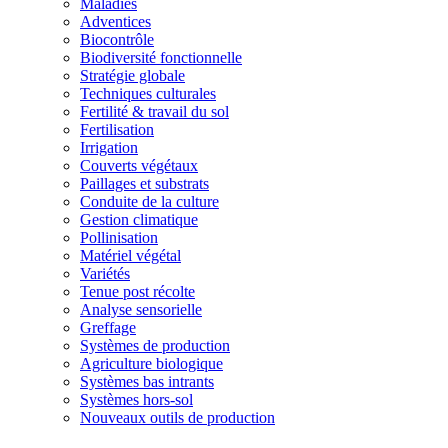
Maladies
Adventices
Biocontrôle
Biodiversité fonctionnelle
Stratégie globale
Techniques culturales
Fertilité & travail du sol
Fertilisation
Irrigation
Couverts végétaux
Paillages et substrats
Conduite de la culture
Gestion climatique
Pollinisation
Matériel végétal
Variétés
Tenue post récolte
Analyse sensorielle
Greffage
Systèmes de production
Agriculture biologique
Systèmes bas intrants
Systèmes hors-sol
Nouveaux outils de production