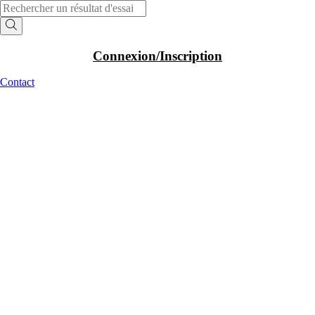
Aller
Recherche
au
de
contenu
produits
Connexion/Inscription
Contact